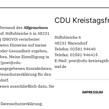
CDU Kreistagsf
n Versand des
Allgemeinen
f, Stiftsbleiche 6 in 48231
Stiftsbleiche 6
 (DSGVO) verarbeitet
48231 Warendorf
Daten Hinweise auf meine
Telefon: 02581 94640
g oder Gesundheit ergeben,
Telefax: 02581 946415
ben. Meine Einwilligung in
E-Mail: post@cdu-kreistagsfr
n [post@cdu-
waf.de
m angegebenen Kontaktdaten.
atenschutzerklärung für den
dorf.
enen ausschließlich dazu, Sie
IMPRESSUM
e
Datenschutzerklärung
.