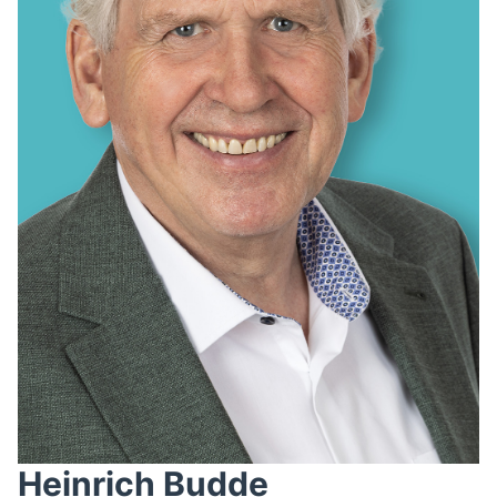
AUSSCHUSS FÜR BILDUNG, INTEGRATION, KULTUR UND
SPORT
BAUAUSSCHUSS
FINANZAUSSCHUSS
KREISAUSSCHUSS
KREISWAHLAUSSCHUSS
POLIZEIBEIRAT
RECHNUNGSPRÜFUNG
AUSSCHUSS FÜR SOZIALES UND GESUNDHEIT
WAHLPRÜFUNGSAUSSCHUSS
AUSSCHUSS FÜR UMWELT, KLIMASCHUTZ, MOBILITÄT
UND PLANUNG
AUSSCHUSS FÜR DIGITALISIERUNG
AUSSCHUSS FÜR ÖFFENTLICHE ORDNUNG UND
BEVÖLKERUNGSSCHUTZ
AUSSCHUSS FÜR ARBEIT, WIRTSCHAFT UND
GLEICHSTELLUNG
Heinrich Budde