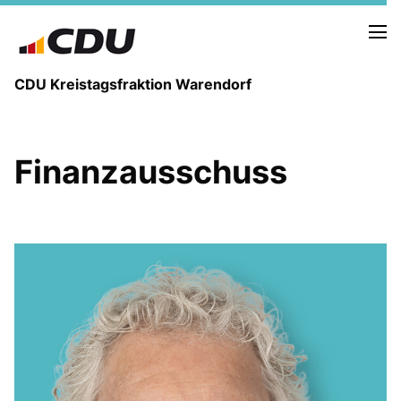
CDU Kreistagsfraktion Warendorf
Finanzausschuss
PRESSE U. NEUIGKEITEN
REDEN UND ANTRÄGE
FRAKTIONSVORSTAND
MITGLIEDER DER CDU-FRAKTION
AUSSCHUSS FÜR KINDER, JUGENDLICHE UND FAMILIEN