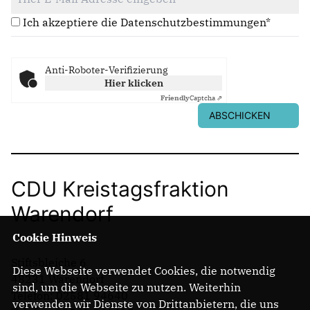
Ich akzeptiere die Datenschutzbestimmungen*
Anti-Roboter-Verifizierung
Hier klicken
Friendly
Captcha ⇗
ABSCHICKEN
CDU Kreistagsfraktion
Warendorf
Cookie Hinweis
Stiftsbleiche 6
Diese Webseite verwendet Cookies, die notwendig
48231 Warendorf
sind, um die Webseite zu nutzen. Weiterhin
Telefon: 02581 94640
verwenden wir Dienste von Drittanbietern, die uns