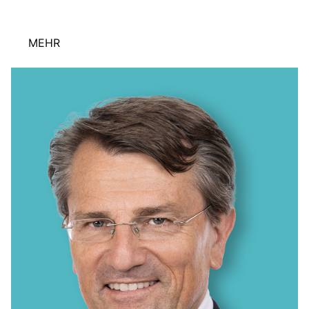
KREISAUSSCHUSS
AUSSCHUSS FÜR KINDER, JUGENDLICHE UND FAMILIEN
AUSSCHUSS FÜR SCHULE, KULTUR UND SPORT
MEHR
BAUAUSSCHUSS
FINANZAUSSCHUSS
AUSSCHUSS FÜR ARBEIT, SOZIALES UND GESUNDHEIT
AUSSCHUSS FÜR WIRTSCHAFT, UMWELT UND PLANUNG
POLIZEIBEIRAT
CDU Kreisverband Warendorf-Beckum
CDU Regionalrat Münster
LWL-Fraktion der CDU
Kommunalpolitische Vereinigung KPV NRW