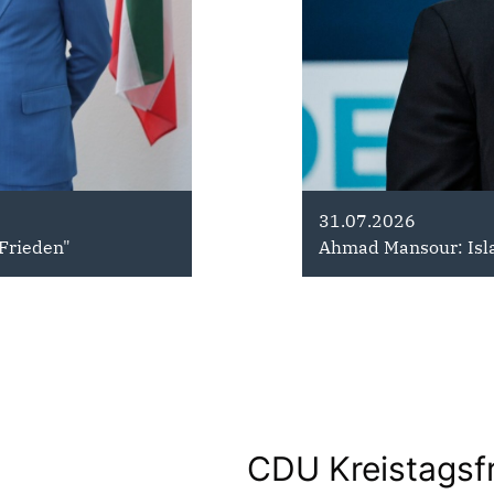
08.05.2026
31.07.2026
 Frieden"
utschland steht zusammen
Nordrhein-Westfalen geht voran 
Ahmad Mansour: Is
Landesregierung beschließt umf
CDU Kreistagsf