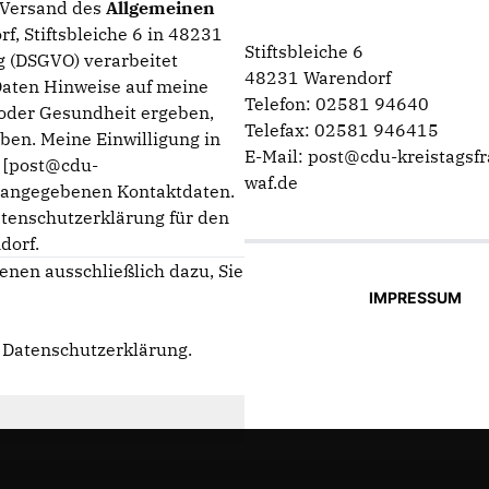
n Versand des
Allgemeinen
f, Stiftsbleiche 6 in 48231
Stiftsbleiche 6
 (DSGVO) verarbeitet
48231 Warendorf
Daten Hinweise auf meine
Telefon: 02581 94640
g oder Gesundheit ergeben,
Telefax: 02581 946415
ben. Meine Einwilligung in
E-Mail: post@cdu-kreistagsfr
n [post@cdu-
waf.de
m angegebenen Kontaktdaten.
atenschutzerklärung für den
dorf.
enen ausschließlich dazu, Sie
IMPRESSUM
e
Datenschutzerklärung
.