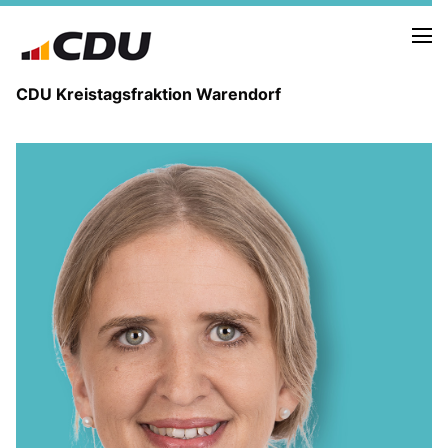
CDU Kreistagsfraktion Warendorf
PRESSE U. NEUIGKEITEN
REDEN UND ANTRÄGE
FRAKTIONSVORSTAND
MITGLIEDER DER CDU-FRAKTION
AUSSCHUSS FÜR KINDER, JUGENDLICHE UND FAMILIEN