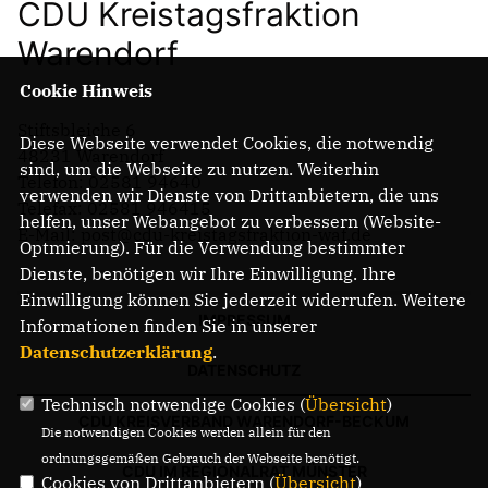
CDU Kreistagsfraktion
Warendorf
Cookie Hinweis
Stiftsbleiche 6
Diese Webseite verwendet Cookies, die notwendig
48231 Warendorf
sind, um die Webseite zu nutzen. Weiterhin
Telefon: 02581 94640
verwenden wir Dienste von Drittanbietern, die uns
Telefax: 02581 946415
helfen, unser Webangebot zu verbessern (Website-
E-Mail: post@cdu-kreistagsfraktion-waf.de
Optmierung). Für die Verwendung bestimmter
Dienste, benötigen wir Ihre Einwilligung. Ihre
Einwilligung können Sie jederzeit widerrufen. Weitere
IMPRESSUM
Informationen finden Sie in unserer
Datenschutzerklärung
.
DATENSCHUTZ
Technisch notwendige Cookies (
Übersicht
)
CDU KREISVERBAND WARENDORF-BECKUM
Die notwendigen Cookies werden allein für den
ordnungsgemäßen Gebrauch der Webseite benötigt.
CDU IM REGIONALRAT MÜNSTER
Cookies von Drittanbietern (
Übersicht
)