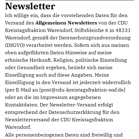
Newsletter
KREISAUSSCHUSS
AUSSCHUSS FÜR KINDER, JUGENDLICHE UND FAMILIEN
Ich willige ein, dass die vorstehenden Daten für den
AUSSCHUSS FÜR SCHULE, KULTUR UND SPORT
Versand des
Allgemeinen Newsletters
von der CDU
BAUAUSSCHUSS
Kreistagsfraktion Warendorf, Stiftsbleiche 6 in 48231
FINANZAUSSCHUSS
Warendorf, gemäß der Datenschutzgrundverordnung
AUSSCHUSS FÜR ARBEIT, SOZIALES UND GESUNDHEIT
(DSGVO) verarbeitet werden. Sofern sich aus meinen
AUSSCHUSS FÜR WIRTSCHAFT, UMWELT UND PLANUNG
oben aufgeführten Daten Hinweise auf meine
POLIZEIBEIRAT
ethnische Herkunft, Religion, politische Einstellung
oder Gesundheit ergeben, bezieht sich meine
Einwilligung auch auf diese Angaben. Meine
CDU Kreisverband Warendorf-Beckum
Einwilligung in den Versand ist jederzeit widerruflich
CDU Regionalrat Münster
(per E-Mail an [post@cdu-kreistagsfraktion-waf.de]
LWL-Fraktion der CDU
oder an die im Impressum angegebenen
Kommunalpolitische Vereinigung KPV NRW
Kontaktdaten. Der Newsletter-Versand erfolgt
entsprechend der Datenschutzerklärung für den
Newsletterversand der CDU Kreistagsfraktion
Warendorf.
Alle personenbezogenen Daten sind freiwillig und