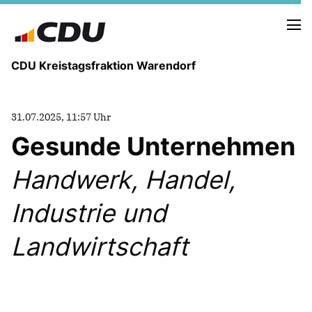
CDU Kreistagsfraktion Warendorf
31.07.2025, 11:57 Uhr
Gesunde Unternehmen
Handwerk, Handel,
PRESSE U. NEUIGKEITEN
REDEN UND ANTRÄGE
Industrie und
Landwirtschaft
FRAKTIONSVORSTAND
MITGLIEDER DER CDU-FRAKTION
AUSSCHUSS FÜR KINDER, JUGENDLICHE UND FAMILIEN