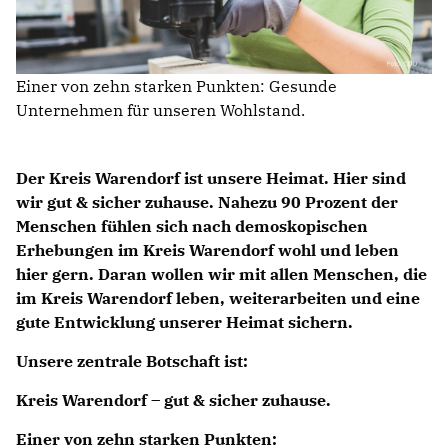
KREISAUSSCHUSS
AUSSCHUSS FÜR KINDER, JUGENDLICHE UND FAMILIEN
AUSSCHUSS FÜR SCHULE, KULTUR UND SPORT
Einer von zehn starken Punkten: Gesunde
BAUAUSSCHUSS
Unternehmen für unseren Wohlstand.
FINANZAUSSCHUSS
AUSSCHUSS FÜR ARBEIT, SOZIALES UND GESUNDHEIT
AUSSCHUSS FÜR WIRTSCHAFT, UMWELT UND PLANUNG
Der Kreis Warendorf ist unsere Heimat. Hier sind
POLIZEIBEIRAT
wir gut & sicher zuhause. Nahezu 90 Prozent der
Menschen fühlen sich nach demoskopischen
CDU Kreisverband Warendorf-Beckum
Erhebungen im Kreis Warendorf wohl und leben
CDU Regionalrat Münster
hier gern. Daran wollen wir mit allen Menschen, die
LWL-Fraktion der CDU
im Kreis Warendorf leben, weiterarbeiten und eine
Kommunalpolitische Vereinigung KPV NRW
gute Entwicklung unserer Heimat sichern.
Unsere zentrale Botschaft ist:
Kreis Warendorf – gut & sicher zuhause.
Einer von zehn starken Punkten: