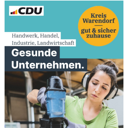
AUSSCHUSS FÜR BILDUNG, INTEGRATION, KULTUR UND
SPORT
BAUAUSSCHUSS
FINANZAUSSCHUSS
KREISAUSSCHUSS
KREISWAHLAUSSCHUSS
POLIZEIBEIRAT
RECHNUNGSPRÜFUNG
AUSSCHUSS FÜR SOZIALES UND GESUNDHEIT
WAHLPRÜFUNGSAUSSCHUSS
AUSSCHUSS FÜR UMWELT, KLIMASCHUTZ, MOBILITÄT
UND PLANUNG
AUSSCHUSS FÜR DIGITALISIERUNG
AUSSCHUSS FÜR ÖFFENTLICHE ORDNUNG UND
BEVÖLKERUNGSSCHUTZ
AUSSCHUSS FÜR ARBEIT, WIRTSCHAFT UND
GLEICHSTELLUNG