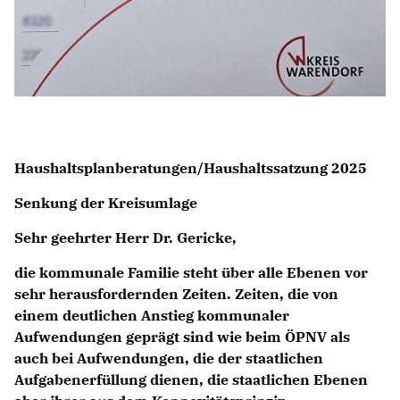
KREISAUSSCHUSS
AUSSCHUSS FÜR KINDER, JUGENDLICHE UND FAMILIEN
AUSSCHUSS FÜR SCHULE, KULTUR UND SPORT
BAUAUSSCHUSS
FINANZAUSSCHUSS
AUSSCHUSS FÜR ARBEIT, SOZIALES UND GESUNDHEIT
AUSSCHUSS FÜR WIRTSCHAFT, UMWELT UND PLANUNG
POLIZEIBEIRAT
Haushaltsplanberatungen/Haushaltssatzung 2025
Senkung der Kreisumlage
CDU Kreisverband Warendorf-Beckum
Sehr geehrter Herr Dr. Gericke,
CDU Regionalrat Münster
LWL-Fraktion der CDU
die kommunale Familie steht über alle Ebenen vor
Kommunalpolitische Vereinigung KPV NRW
sehr herausfordernden Zeiten. Zeiten, die von
einem deutlichen Anstieg kommunaler
Aufwendungen geprägt sind wie beim ÖPNV als
auch bei Aufwendungen, die der staatlichen
Aufgabenerfüllung dienen, die staatlichen Ebenen