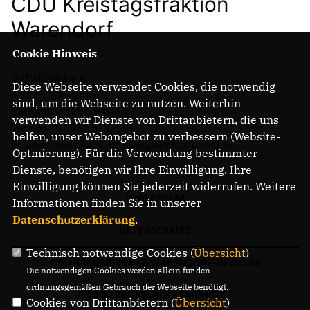
CDU Kreistagsfraktion
Warendorf
Cookie Hinweis
Stiftsbleiche 6
Diese Webseite verwendet Cookies, die notwendig
48231 Warendorf
sind, um die Webseite zu nutzen. Weiterhin
Telefon: 02581 94640
verwenden wir Dienste von Drittanbietern, die uns
Telefax: 02581 946415
helfen, unser Webangebot zu verbessern (Website-
E-Mail: post@cdu-kreistagsfraktion-waf.de
Optmierung). Für die Verwendung bestimmter
Dienste, benötigen wir Ihre Einwilligung. Ihre
Einwilligung können Sie jederzeit widerrufen. Weitere
IMPRESSUM
Informationen finden Sie in unserer
Datenschutzerklärung
.
DATENSCHUTZ
Technisch notwendige Cookies (
Übersicht
)
CDU KREISVERBAND WARENDORF-BECKUM
Die notwendigen Cookies werden allein für den
ordnungsgemäßen Gebrauch der Webseite benötigt.
CDU IM REGIONALRAT MÜNSTER
Cookies von Drittanbietern (
Übersicht
)