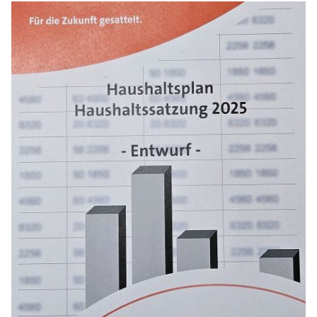
AUSSCHUSS FÜR BILDUNG, INTEGRATION, KULTUR UND
SPORT
BAUAUSSCHUSS
FINANZAUSSCHUSS
KREISAUSSCHUSS
KREISWAHLAUSSCHUSS
POLIZEIBEIRAT
RECHNUNGSPRÜFUNG
AUSSCHUSS FÜR SOZIALES UND GESUNDHEIT
WAHLPRÜFUNGSAUSSCHUSS
AUSSCHUSS FÜR UMWELT, KLIMASCHUTZ, MOBILITÄT
UND PLANUNG
AUSSCHUSS FÜR DIGITALISIERUNG
AUSSCHUSS FÜR ÖFFENTLICHE ORDNUNG UND
BEVÖLKERUNGSSCHUTZ
AUSSCHUSS FÜR ARBEIT, WIRTSCHAFT UND
GLEICHSTELLUNG