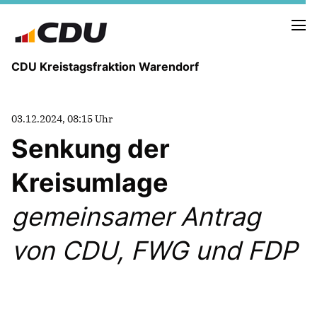
CDU Kreistagsfraktion Warendorf
03.12.2024, 08:15 Uhr
Senkung der
Kreisumlage
PRESSE U. NEUIGKEITEN
REDEN UND ANTRÄGE
gemeinsamer Antrag
von CDU, FWG und FDP
FRAKTIONSVORSTAND
MITGLIEDER DER CDU-FRAKTION
AUSSCHUSS FÜR KINDER, JUGENDLICHE UND FAMILIEN