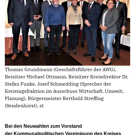
AUSSCHUSS FÜR BILDUNG, INTEGRATION, KULTUR UND
SPORT
BAUAUSSCHUSS
FINANZAUSSCHUSS
KREISAUSSCHUSS
KREISWAHLAUSSCHUSS
POLIZEIBEIRAT
RECHNUNGSPRÜFUNG
AUSSCHUSS FÜR SOZIALES UND GESUNDHEIT
WAHLPRÜFUNGSAUSSCHUSS
Thomas Grundmann (Geschäftsführer der AWG),
AUSSCHUSS FÜR UMWELT, KLIMASCHUTZ, MOBILITÄT
Beisitzer Michael Ottmann, Beisitzer Kreisdirektor Dr.
UND PLANUNG
Stefan Funke, Josef Schmedding (Sprecher der
AUSSCHUSS FÜR DIGITALISIERUNG
Kreistagsfraktion im Ausschuss Wirtschaft, Umwelt,
AUSSCHUSS FÜR ÖFFENTLICHE ORDNUNG UND
Planung), Bürgermeister Berthold Streffing
BEVÖLKERUNGSSCHUTZ
(Sendenhorst), st
AUSSCHUSS FÜR ARBEIT, WIRTSCHAFT UND
GLEICHSTELLUNG
Bei den Neuwahlen zum Vorstand
der Kommunalpolitischen Vereinigung des Kreises