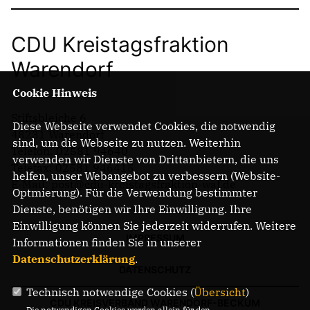
CDU Kreistagsfraktion
Warendorf
Cookie Hinweis
Stiftsbleiche 6
Diese Webseite verwendet Cookies, die notwendig
48231 Warendorf
sind, um die Webseite zu nutzen. Weiterhin
Telefon: 02581 94640
verwenden wir Dienste von Drittanbietern, die uns
Telefax: 02581 946415
helfen, unser Webangebot zu verbessern (Website-
E-Mail: post@cdu-kreistagsfraktion-waf.de
Optmierung). Für die Verwendung bestimmter
Dienste, benötigen wir Ihre Einwilligung. Ihre
Einwilligung können Sie jederzeit widerrufen. Weitere
IMPRESSUM
Informationen finden Sie in unserer
Datenschutzerklärung
.
DATENSCHUTZ
Technisch notwendige Cookies (
Übersicht
)
CDU KREISVERBAND WARENDORF-BECKUM
Die notwendigen Cookies werden allein für den