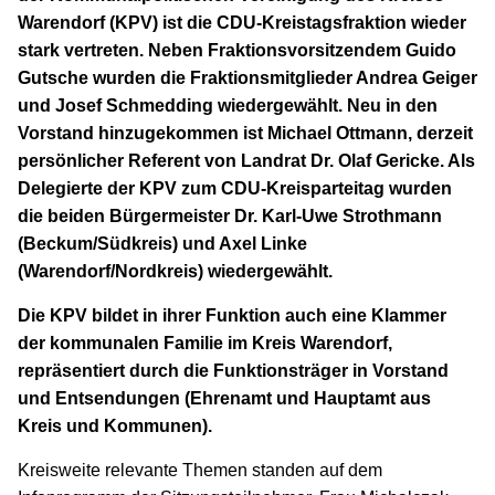
KREISAUSSCHUSS
Warendorf (KPV) ist die CDU-Kreistagsfraktion wieder
AUSSCHUSS FÜR KINDER, JUGENDLICHE UND FAMILIEN
stark vertreten. Neben Fraktionsvorsitzendem Guido
AUSSCHUSS FÜR SCHULE, KULTUR UND SPORT
Gutsche wurden die Fraktionsmitglieder Andrea Geiger
BAUAUSSCHUSS
und Josef Schmedding wiedergewählt. Neu in den
FINANZAUSSCHUSS
Vorstand hinzugekommen ist Michael Ottmann, derzeit
AUSSCHUSS FÜR ARBEIT, SOZIALES UND GESUNDHEIT
persönlicher Referent von Landrat Dr. Olaf Gericke. Als
AUSSCHUSS FÜR WIRTSCHAFT, UMWELT UND PLANUNG
Delegierte der KPV zum CDU-Kreisparteitag wurden
POLIZEIBEIRAT
die beiden Bürgermeister Dr. Karl-Uwe Strothmann
(Beckum/Südkreis) und Axel Linke
(Warendorf/Nordkreis) wiedergewählt.
CDU Kreisverband Warendorf-Beckum
CDU Regionalrat Münster
Die KPV bildet in ihrer Funktion auch eine Klammer
LWL-Fraktion der CDU
der kommunalen Familie im Kreis Warendorf,
Kommunalpolitische Vereinigung KPV NRW
repräsentiert durch die Funktionsträger in Vorstand
und Entsendungen (Ehrenamt und Hauptamt aus
Kreis und Kommunen).
Kreisweite relevante Themen standen auf dem