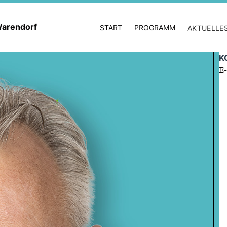
 Warendorf
START
PROGRAMM
AKTUELLE
K
E-