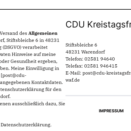
CDU Kreistagsf
n Versand des
Allgemeinen
f, Stiftsbleiche 6 in 48231
Stiftsbleiche 6
 (DSGVO) verarbeitet
48231 Warendorf
Daten Hinweise auf meine
Telefon: 02581 94640
g oder Gesundheit ergeben,
Telefax: 02581 946415
ben. Meine Einwilligung in
E-Mail: post@cdu-kreistagsfr
n [post@cdu-
waf.de
m angegebenen Kontaktdaten.
atenschutzerklärung für den
dorf.
enen ausschließlich dazu, Sie
IMPRESSUM
e
Datenschutzerklärung
.