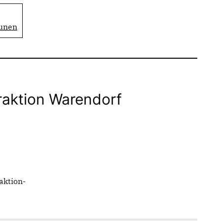
munen
raktion Warendorf
aktion-