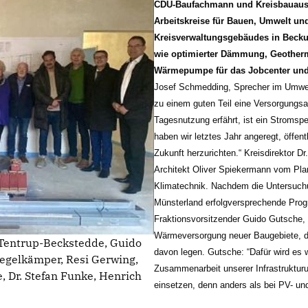
CDU-Baufachmann und Kreisbauauss
Arbeitskreise für Bauen, Umwelt un
Kreisverwaltungsgebäudes in Becku
wie optimierter Dämmung, Geotherm
Wärmepumpe für das Jobcenter und 
Josef Schmedding, Sprecher im Umwel
zu einem guten Teil eine Versorgungsau
Tagesnutzung erfährt, ist ein Stromsp
haben wir letztes Jahr angeregt, öffen
Zukunft herzurichten.“ Kreisdirektor D
Architekt Oliver Spiekermann vom Pla
Klimatechnik. Nachdem die Untersuch
Münsterland erfolgversprechende Prog
Fraktionsvorsitzender Guido Gutsche,
Wärmeversorgung neuer Baugebiete, de
h Tentrup-Beckstedde, Guido
davon legen. Gutsche: “Dafür wird es
Tegelkämper, Resi Gerwing,
Zusammenarbeit unserer Infrastruktur
 Dr. Stefan Funke, Henrich
einsetzen, denn anders als bei PV- un