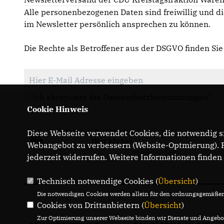
Alle personenbezogenen Daten sind freiwillig und di
im Newsletter persönlich ansprechen zu können.
Die Rechte als Betroffener aus der DSGVO finden Si
Ich akzeptiere die Datenschutzbestimmungen*
Cookie Hinweis
Anti-Roboter-Verifizierung
Diese Webseite verwendet Cookies, die notwendig si
Hier klicken
Webangebot zu verbessern (Website-Optmierung). Fü
Friendly
Captcha ⇗
jederzeit widerrufen. Weitere Informationen finden
Technisch notwendige Cookies (
Übersicht
)
Die notwendigen Cookies werden allein für den ordnungsgemäßen 
Cookies von Drittanbietern (
Übersicht
)
Zur Optimierung unserer Webseite binden wir Dienste und Angebot