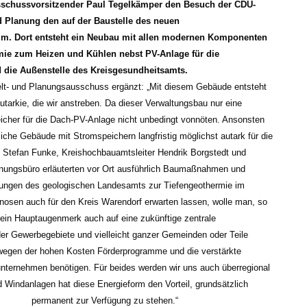
chussvorsitzender Paul Tegelkämper den Besuch der CDU-
d Planung den auf der Baustelle des neuen
m. Dort entsteht ein Neubau mit allen modernen Komponenten
ie zum Heizen und Kühlen nebst PV-Anlage für die
die Außenstelle des Kreisgesundheitsamts.
t- und Planungsausschuss ergänzt: „Mit diesem Gebäude entsteht
tarkie, die wir anstreben. Da dieser Verwaltungsbau nur eine
eicher für die Dach-PV-Anlage nicht unbedingt vonnöten. Ansonsten
tliche Gebäude mit Stromspeichern langfristig möglichst autark für die
r. Stefan Funke, Kreishochbauamtsleiter Hendrik Borgstedt und
nungsbüro erläuterten vor Ort ausführlich Baumaßnahmen und
ungen des geologischen Landesamts zur Tiefengeothermie im
nosen auch für den Kreis Warendorf erwarten lassen, wolle man, so
 ein Hauptaugenmerk auch auf eine zukünftige zentrale
r Gewerbegebiete und vielleicht ganzer Gemeinden oder Teile
 wegen der hohen Kosten Förderprogramme und die verstärkte
unternehmen benötigen. Für beides werden wir uns auch überregional
d Windanlagen hat diese Energieform den Vorteil, grundsätzlich
permanent zur Verfügung zu stehen.“