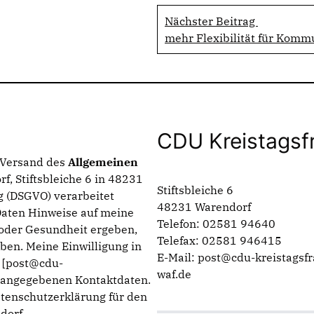
Nächster Beitrag
mehr Flexibilität für Kom
CDU Kreistagsf
n Versand des
Allgemeinen
f, Stiftsbleiche 6 in 48231
Stiftsbleiche 6
 (DSGVO) verarbeitet
48231 Warendorf
Daten Hinweise auf meine
Telefon: 02581 94640
g oder Gesundheit ergeben,
Telefax: 02581 946415
ben. Meine Einwilligung in
E-Mail: post@cdu-kreistagsfr
n [post@cdu-
waf.de
m angegebenen Kontaktdaten.
atenschutzerklärung für den
dorf.