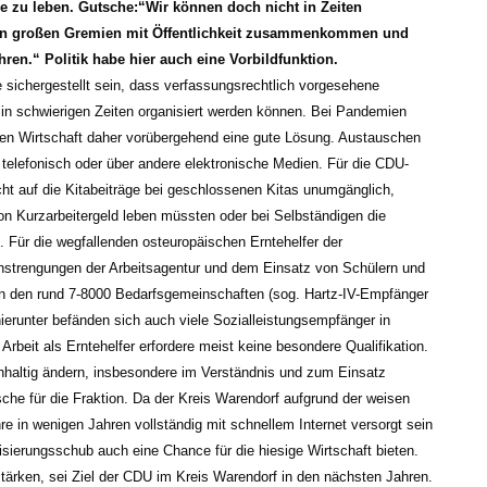
tie zu leben. Gutsche:“Wir können doch nicht in Zeiten
 in großen Gremien mit Öffentlichkeit zusammenkommen und
n.“ Politik habe hier auch eine Vorbildfunktion.
sichergestellt sein, dass verfassungsrechtlich vorgesehene
h in schwierigen Zeiten organisiert werden können. Bei Pandemien
ien Wirtschaft daher vorübergehend eine gute Lösung. Austauschen
elefonisch oder über andere elektronische Medien. Für die CDU-
cht auf die Kitabeiträge bei geschlossenen Kitas unumgänglich,
on Kurzarbeitergeld leben müssten oder bei Selbständigen die
 Für die wegfallenden osteuropäischen Erntehelfer der
strengungen der Arbeitsagentur und dem Einsatz von Schülern und
in den rund 7-8000 Bedarfsgemeinschaften (sog. Hartz-IV-Empfänger
ierunter befänden sich auch viele Sozialleistungsempfänger in
Arbeit als Erntehelfer erfordere meist keine besondere Qualifikation.
hhaltig ändern, insbesondere im Verständnis und zum Einsatz
tsche für die Fraktion. Da der Kreis Warendorf aufgrund der weisen
e in wenigen Jahren vollständig mit schnellem Internet versorgt sein
isierungsschub auch eine Chance für die hiesige Wirtschaft bieten.
ärken, sei Ziel der CDU im Kreis Warendorf in den nächsten Jahren.