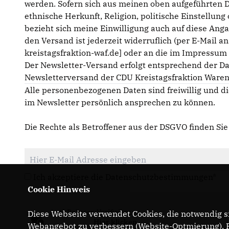
werden. Sofern sich aus meinen oben aufgeführten 
ethnische Herkunft, Religion, politische Einstellun
bezieht sich meine Einwilligung auch auf diese Anga
den Versand ist jederzeit widerruflich (per E-Mail a
kreistagsfraktion-waf.de] oder an die im Impressu
Der Newsletter-Versand erfolgt entsprechend der D
Newsletterversand der CDU Kreistagsfraktion Waren
Alle personenbezogenen Daten sind freiwillig und di
im Newsletter persönlich ansprechen zu können.
Die Rechte als Betroffener aus der DSGVO finden Si
Ich akzeptiere die Datenschutzbestimmungen*
Cookie Hinweis
Anti-Roboter-Verifizierung
Diese Webseite verwendet Cookies, die notwendig si
Hier klicken
Webangebot zu verbessern (Website-Optmierung). Fü