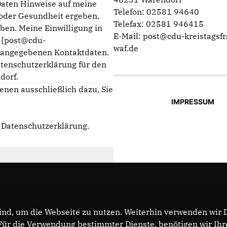
Daten Hinweise auf meine
Telefon: 02581 94640
g oder Gesundheit ergeben,
Telefax: 02581 946415
ben. Meine Einwilligung in
E-Mail: post@cdu-kreistagsfr
n [post@cdu-
waf.de
m angegebenen Kontaktdaten.
atenschutzerklärung für den
dorf.
enen ausschließlich dazu, Sie
IMPRESSUM
e
Datenschutzerklärung
.
nd, um die Webseite zu nutzen. Weiterhin verwenden wir Di
r die Verwendung bestimmter Dienste, benötigen wir Ihre 