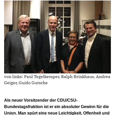
AUSSCHUSS FÜR BILDUNG, INTEGRATION, KULTUR UND
SPORT
BAUAUSSCHUSS
FINANZAUSSCHUSS
KREISAUSSCHUSS
KREISWAHLAUSSCHUSS
POLIZEIBEIRAT
RECHNUNGSPRÜFUNG
AUSSCHUSS FÜR SOZIALES UND GESUNDHEIT
WAHLPRÜFUNGSAUSSCHUSS
AUSSCHUSS FÜR UMWELT, KLIMASCHUTZ, MOBILITÄT
UND PLANUNG
von links: Paul Tegelkemper, Ralph Brinkhaus, Andrea
AUSSCHUSS FÜR DIGITALISIERUNG
Geiger, Guido Gutsche
AUSSCHUSS FÜR ÖFFENTLICHE ORDNUNG UND
BEVÖLKERUNGSSCHUTZ
AUSSCHUSS FÜR ARBEIT, WIRTSCHAFT UND
Als neuer Vorsitzender der CDU/CSU-
GLEICHSTELLUNG
Bundestagsfraktion ist er ein absoluter Gewinn für die
Union. Man spürt eine neue Leichtigkeit, Offenheit und