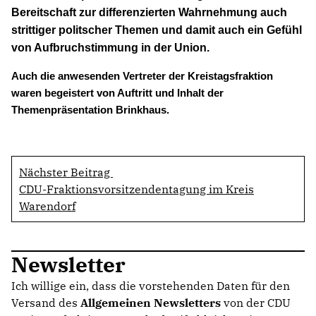
KREISAUSSCHUSS
Bereitschaft zur differenzierten Wahrnehmung auch
AUSSCHUSS FÜR KINDER, JUGENDLICHE UND FAMILIEN
strittiger politscher Themen und damit auch ein Gefühl
AUSSCHUSS FÜR SCHULE, KULTUR UND SPORT
von Aufbruchstimmung in der Union.
BAUAUSSCHUSS
Auch die anwesenden Vertreter der Kreistagsfraktion
FINANZAUSSCHUSS
waren begeistert von Auftritt und Inhalt der
AUSSCHUSS FÜR ARBEIT, SOZIALES UND GESUNDHEIT
Themenpräsentation Brinkhaus.
AUSSCHUSS FÜR WIRTSCHAFT, UMWELT UND PLANUNG
POLIZEIBEIRAT
Nächster Beitrag
CDU Kreisverband Warendorf-Beckum
CDU-Fraktionsvorsitzendentagung im Kreis
CDU Regionalrat Münster
Warendorf
LWL-Fraktion der CDU
Kommunalpolitische Vereinigung KPV NRW
Newsletter
Ich willige ein, dass die vorstehenden Daten für den
Versand des
Allgemeinen Newsletters
von der CDU