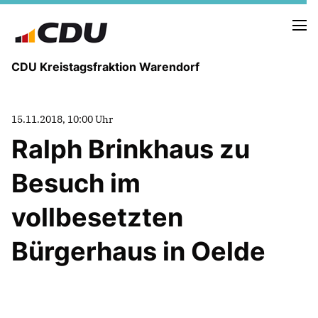
CDU Kreistagsfraktion Warendorf
15.11.2018, 10:00 Uhr
Ralph Brinkhaus zu
Besuch im
PRESSE U. NEUIGKEITEN
REDEN UND ANTRÄGE
vollbesetzten
Bürgerhaus in Oelde
FRAKTIONSVORSTAND
MITGLIEDER DER CDU-FRAKTION
AUSSCHUSS FÜR KINDER, JUGENDLICHE UND FAMILIEN