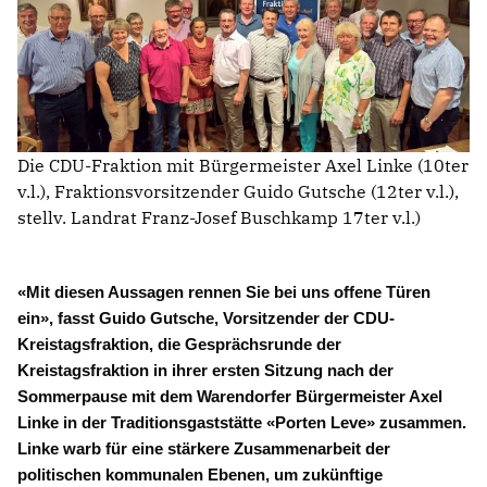
AUSSCHUSS FÜR BILDUNG, INTEGRATION, KULTUR UND
SPORT
BAUAUSSCHUSS
FINANZAUSSCHUSS
KREISAUSSCHUSS
KREISWAHLAUSSCHUSS
Die CDU-Fraktion mit Bürgermeister Axel Linke (10ter
POLIZEIBEIRAT
v.l.), Fraktionsvorsitzender Guido Gutsche (12ter v.l.),
RECHNUNGSPRÜFUNG
stellv. Landrat Franz-Josef Buschkamp 17ter v.l.)
AUSSCHUSS FÜR SOZIALES UND GESUNDHEIT
WAHLPRÜFUNGSAUSSCHUSS
AUSSCHUSS FÜR UMWELT, KLIMASCHUTZ, MOBILITÄT
«Mit diesen Aussagen rennen Sie bei uns offene Türen
UND PLANUNG
ein», fasst Guido Gutsche, Vorsitzender der CDU-
AUSSCHUSS FÜR DIGITALISIERUNG
Kreistagsfraktion, die Gesprächsrunde der
AUSSCHUSS FÜR ÖFFENTLICHE ORDNUNG UND
Kreistagsfraktion in ihrer ersten Sitzung nach der
BEVÖLKERUNGSSCHUTZ
Sommerpause mit dem Warendorfer Bürgermeister Axel
AUSSCHUSS FÜR ARBEIT, WIRTSCHAFT UND
Linke in der Traditionsgaststätte «Porten Leve» zusammen.
GLEICHSTELLUNG
Linke warb für eine stärkere Zusammenarbeit der
politischen kommunalen Ebenen, um zukünftige