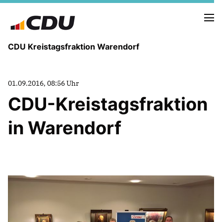
CDU Kreistagsfraktion Warendorf
01.09.2016, 08:56 Uhr
CDU-Kreistagsfraktion
in Warendorf
PRESSE U. NEUIGKEITEN
REDEN UND ANTRÄGE
FRAKTIONSVORSTAND
MITGLIEDER DER CDU-FRAKTION
AUSSCHUSS FÜR KINDER, JUGENDLICHE UND FAMILIEN