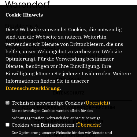
Warendorf
Cookie Hinweis
Stiftsbleiche 6
Diese Webseite verwendet Cookies, die notwendig
48231 Warendorf
sind, um die Webseite zu nutzen. Weiterhin
Telefon: 02581 94640
verwenden wir Dienste von Drittanbietern, die uns
Telefax: 02581 946415
helfen, unser Webangebot zu verbessern (Website-
E-Mail: post@cdu-kreistagsfraktion-waf.de
Optmierung). Für die Verwendung bestimmter
Dienste, benötigen wir Ihre Einwilligung. Ihre
Einwilligung können Sie jederzeit widerrufen. Weitere
IMPRESSUM
Informationen finden Sie in unserer
Datenschutzerklärung
.
DATENSCHUTZ
Technisch notwendige Cookies (
Übersicht
)
CDU KREISVERBAND WARENDORF-BECKUM
Die notwendigen Cookies werden allein für den
ordnungsgemäßen Gebrauch der Webseite benötigt.
CDU IM REGIONALRAT MÜNSTER
Cookies von Drittanbietern (
Übersicht
)
Zur Optimierung unserer Webseite binden wir Dienste und
LWL-FRAKTION DER CDU