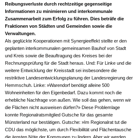
KREISAUSSCHUSS
Reibungsverluste durch rechtzeitige gegenseitige
AUSSCHUSS FÜR KINDER, JUGENDLICHE UND FAMILIEN
Informationen zu minimieren und interkommunale
AUSSCHUSS FÜR SCHULE, KULTUR UND SPORT
Zusammenarbeit zum Erfolg zu führen. Dies beträfe die
BAUAUSSCHUSS
Fraktionen von Städten und Gemeinden sowie die
FINANZAUSSCHUSS
Verwaltungen.
AUSSCHUSS FÜR ARBEIT, SOZIALES UND GESUNDHEIT
Als geglückte Kooperationen mit Synergieeffekt stellte er den
AUSSCHUSS FÜR WIRTSCHAFT, UMWELT UND PLANUNG
geplanten interkommunalen gemeinsamen Bauhof von Stadt
POLIZEIBEIRAT
und Kreis sowie die Beauftragung des Kreises bei der
Rechnungsprüfung für die Stadt heraus. Und: Für Linke und die
weitere Entwicklung der Kreisstadt sei insbesondere die
CDU Kreisverband Warendorf-Beckum
restriktive Landesentwicklungsplanung der Landesregierung der
CDU Regionalrat Münster
Hemmschuh. Linke: »Warendorf benötigt alleine 500
LWL-Fraktion der CDU
Wohneinheiten für den Eigenbedarf. Dazu kommt noch die
Kommunalpolitische Vereinigung KPV NRW
erhebliche Nachfrage von außen. Wie soll das gehen, wenn wir
die Flächen nicht ausweisen dürfen?» Diese Problemlage
konnte Regionalratsmitglied Gutsche für das gesamte
Münsterland nur bestätigen. Gutsche: »Im Regionalrat tut die
CDU das möglichste, um durch Flexibilität und Flächentausche
die ärgsten Nöte der Kommunen zu lindern. Aber wir werden