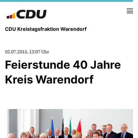
CDU Kreistagsfraktion Warendorf
02.07.2015, 12:07 Uhr
Feierstunde 40 Jahre
Kreis Warendorf
PRESSE U. NEUIGKEITEN
REDEN UND ANTRÄGE
FRAKTIONSVORSTAND
MITGLIEDER DER CDU-FRAKTION
AUSSCHUSS FÜR KINDER, JUGENDLICHE UND FAMILIEN