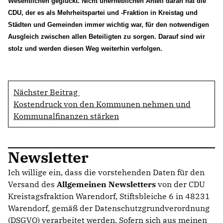
Wesentlichen geglückt. Nicht unerheblichen Anteil daran hat die
KREISAUSSCHUSS
CDU, der es als Mehrheitspartei und -Fraktion in Kreistag und
AUSSCHUSS FÜR KINDER, JUGENDLICHE UND FAMILIEN
Städten und Gemeinden immer wichtig war, für den notwendigen
AUSSCHUSS FÜR SCHULE, KULTUR UND SPORT
Ausgleich zwischen allen Beteiligten zu sorgen. Darauf sind wir
BAUAUSSCHUSS
stolz und werden diesen Weg weiterhin verfolgen.
FINANZAUSSCHUSS
AUSSCHUSS FÜR ARBEIT, SOZIALES UND GESUNDHEIT
AUSSCHUSS FÜR WIRTSCHAFT, UMWELT UND PLANUNG
POLIZEIBEIRAT
Nächster Beitrag
Kostendruck von den Kommunen nehmen und
Kommunalfinanzen stärken
CDU Kreisverband Warendorf-Beckum
CDU Regionalrat Münster
LWL-Fraktion der CDU
Newsletter
Kommunalpolitische Vereinigung KPV NRW
Ich willige ein, dass die vorstehenden Daten für den
Versand des
Allgemeinen Newsletters
von der CDU
Kreistagsfraktion Warendorf, Stiftsbleiche 6 in 48231
Warendorf, gemäß der Datenschutzgrundverordnung
(DSGVO) verarbeitet werden. Sofern sich aus meinen