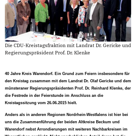
AUSSCHUSS FÜR BILDUNG, INTEGRATION, KULTUR UND
SPORT
BAUAUSSCHUSS
FINANZAUSSCHUSS
KREISAUSSCHUSS
KREISWAHLAUSSCHUSS
Die CDU-Kreistagsfraktion mit Landrat Dr. Gericke und
POLIZEIBEIRAT
Regierungspräsident Prof. Dr. Klenke
RECHNUNGSPRÜFUNG
AUSSCHUSS FÜR SOZIALES UND GESUNDHEIT
WAHLPRÜFUNGSAUSSCHUSS
40 Jahre Kreis Warendorf. Ein Grund zum Feiern insbesondere für
AUSSCHUSS FÜR UMWELT, KLIMASCHUTZ, MOBILITÄT
den Kreistag zusammen mit dem Landrat Dr. Olaf Gericke und dem
UND PLANUNG
münsteraner Regierungspräsidenten Prof. Dr. Reinhard Klenke, der
AUSSCHUSS FÜR DIGITALISIERUNG
die Festrede in der Feierstunde im Anschluss an die
AUSSCHUSS FÜR ÖFFENTLICHE ORDNUNG UND
Kreistagssitzung vom 26.06.2015 hielt.
BEVÖLKERUNGSSCHUTZ
AUSSCHUSS FÜR ARBEIT, WIRTSCHAFT UND
Anders als in anderen Regionen Nordrhein-Westfalens ist hier bei
GLEICHSTELLUNG
uns die Zusammenführung der beiden Altkreise Beckum und
Warendorf nebst Arrondierungen mit weiteren Nachbarkreisen im