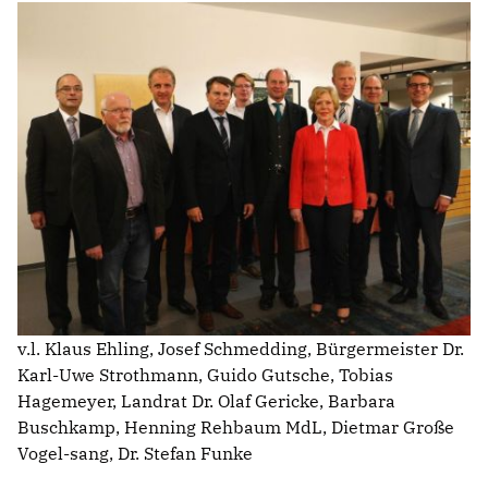
AUSSCHUSS FÜR BILDUNG, INTEGRATION, KULTUR UND
SPORT
BAUAUSSCHUSS
FINANZAUSSCHUSS
KREISAUSSCHUSS
KREISWAHLAUSSCHUSS
POLIZEIBEIRAT
RECHNUNGSPRÜFUNG
AUSSCHUSS FÜR SOZIALES UND GESUNDHEIT
WAHLPRÜFUNGSAUSSCHUSS
AUSSCHUSS FÜR UMWELT, KLIMASCHUTZ, MOBILITÄT
UND PLANUNG
AUSSCHUSS FÜR DIGITALISIERUNG
v.l. Klaus Ehling, Josef Schmedding, Bürgermeister Dr.
AUSSCHUSS FÜR ÖFFENTLICHE ORDNUNG UND
Karl-Uwe Strothmann, Guido Gutsche, Tobias
BEVÖLKERUNGSSCHUTZ
Hagemeyer, Landrat Dr. Olaf Gericke, Barbara
AUSSCHUSS FÜR ARBEIT, WIRTSCHAFT UND
Buschkamp, Henning Rehbaum MdL, Dietmar Große
GLEICHSTELLUNG
Vogel-sang, Dr. Stefan Funke