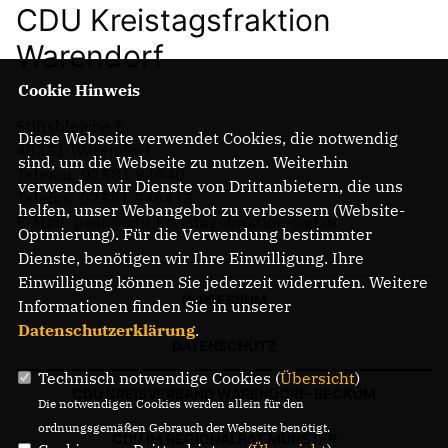
CDU Kreistagsfraktion
Warendorf
Cookie Hinweis
Stiftsbleiche 6
Diese Webseite verwendet Cookies, die notwendig
48231 Warendorf
sind, um die Webseite zu nutzen. Weiterhin
Telefon: 02581 94640
verwenden wir Dienste von Drittanbietern, die uns
Telefax: 02581 946415
helfen, unser Webangebot zu verbessern (Website-
E-Mail: post@cdu-kreistagsfraktion-waf.de
Optmierung). Für die Verwendung bestimmter
Dienste, benötigen wir Ihre Einwilligung. Ihre
Einwilligung können Sie jederzeit widerrufen. Weitere
IMPRESSUM
Informationen finden Sie in unserer
Datenschutzerklärung
.
DATENSCHUTZ
Technisch notwendige Cookies (
Übersicht
)
CDU KREISVERBAND WARENDORF-BECKUM
Die notwendigen Cookies werden allein für den
ordnungsgemäßen Gebrauch der Webseite benötigt.
CDU IM REGIONALRAT MÜNSTER