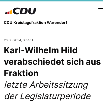
CDU Kreistagsfraktion Warendorf
23.05.2014, 09:46 Uhr
Karl-Wilhelm Hild
verabschiedet sich aus
PRESSE U. NEUIGKEITEN
REDEN UND ANTRÄGE
Fraktion
letzte Arbeitssitzung
FRAKTIONSVORSTAND
MITGLIEDER DER CDU-FRAKTION
der Legislaturperiode
AUSSCHUSS FÜR KINDER, JUGENDLICHE UND FAMILIEN