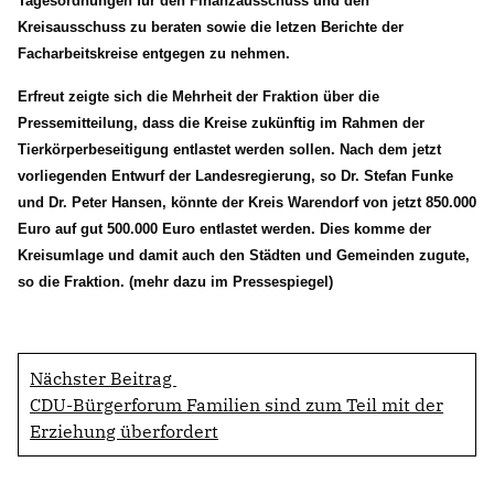
Tagesordnungen für den Finanzausschuss und den
KREISAUSSCHUSS
Kreisausschuss zu beraten sowie die letzen Berichte der
AUSSCHUSS FÜR KINDER, JUGENDLICHE UND FAMILIEN
Facharbeitskreise entgegen zu nehmen.
AUSSCHUSS FÜR SCHULE, KULTUR UND SPORT
BAUAUSSCHUSS
Erfreut zeigte sich die Mehrheit der Fraktion über die
FINANZAUSSCHUSS
Pressemitteilung, dass die Kreise zukünftig im Rahmen der
AUSSCHUSS FÜR ARBEIT, SOZIALES UND GESUNDHEIT
Tierkörperbeseitigung entlastet werden sollen. Nach dem jetzt
AUSSCHUSS FÜR WIRTSCHAFT, UMWELT UND PLANUNG
vorliegenden Entwurf der Landesregierung, so Dr. Stefan Funke
POLIZEIBEIRAT
und Dr. Peter Hansen, könnte der Kreis Warendorf von jetzt 850.000
Euro auf gut 500.000 Euro entlastet werden. Dies komme der
Kreisumlage und damit auch den Städten und Gemeinden zugute,
CDU Kreisverband Warendorf-Beckum
so die Fraktion. (mehr dazu im Pressespiegel)
CDU Regionalrat Münster
LWL-Fraktion der CDU
Kommunalpolitische Vereinigung KPV NRW
Nächster Beitrag
CDU-Bürgerforum Familien sind zum Teil mit der
Erziehung überfordert