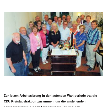
AUSSCHUSS FÜR BILDUNG, INTEGRATION, KULTUR UND
SPORT
BAUAUSSCHUSS
FINANZAUSSCHUSS
KREISAUSSCHUSS
KREISWAHLAUSSCHUSS
POLIZEIBEIRAT
RECHNUNGSPRÜFUNG
AUSSCHUSS FÜR SOZIALES UND GESUNDHEIT
WAHLPRÜFUNGSAUSSCHUSS
AUSSCHUSS FÜR UMWELT, KLIMASCHUTZ, MOBILITÄT
UND PLANUNG
AUSSCHUSS FÜR DIGITALISIERUNG
AUSSCHUSS FÜR ÖFFENTLICHE ORDNUNG UND
BEVÖLKERUNGSSCHUTZ
AUSSCHUSS FÜR ARBEIT, WIRTSCHAFT UND
GLEICHSTELLUNG
Zur letzen Arbeitssitzung in der laufenden Wahlperiode trat die
CDU Kreistagsfraktion zusammen, um die anstehenden