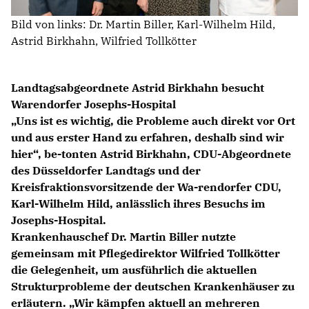
KREISAUSSCHUSS
Bild von links: Dr. Martin Biller, Karl-Wilhelm Hild,
AUSSCHUSS FÜR KINDER, JUGENDLICHE UND FAMILIEN
Astrid Birkhahn, Wilfried Tollkötter
AUSSCHUSS FÜR SCHULE, KULTUR UND SPORT
BAUAUSSCHUSS
FINANZAUSSCHUSS
Landtagsabgeordnete Astrid Birkhahn besucht
AUSSCHUSS FÜR ARBEIT, SOZIALES UND GESUNDHEIT
Warendorfer Josephs-Hospital
AUSSCHUSS FÜR WIRTSCHAFT, UMWELT UND PLANUNG
Uns ist es wichtig, die Probleme auch direkt vor Ort
POLIZEIBEIRAT
und aus erster Hand zu erfahren, deshalb sind wir
hier“, be-tonten Astrid Birkhahn, CDU-Abgeordnete
des Düsseldorfer Landtags und der
CDU Kreisverband Warendorf-Beckum
Kreisfraktionsvorsitzende der Wa-rendorfer CDU,
CDU Regionalrat Münster
Karl-Wilhelm Hild, anlässlich ihres Besuchs im
LWL-Fraktion der CDU
Josephs-Hospital.
Kommunalpolitische Vereinigung KPV NRW
Krankenhauschef Dr. Martin Biller nutzte
gemeinsam mit Pflegedirektor Wilfried Tollkötter
die Gelegenheit, um ausführlich die aktuellen
Strukturprobleme der deutschen Krankenhäuser zu
erläutern. „Wir kämpfen aktuell an mehreren