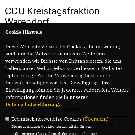
CDU Kreistagsfraktion
Warendorf
Cookie Hinweis
Stiftsbleiche 6
Diese Webseite verwendet Cookies, die notwendig
48231 Warendorf
sind, um die Webseite zu nutzen. Weiterhin
Telefon: 02581 94640
verwenden wir Dienste von Drittanbietern, die uns
Telefax: 02581 946415
helfen, unser Webangebot zu verbessern (Website-
E-Mail: post@cdu-kreistagsfraktion-waf.de
Optmierung). Für die Verwendung bestimmter
Dienste, benötigen wir Ihre Einwilligung. Ihre
Einwilligung können Sie jederzeit widerrufen. Weitere
IMPRESSUM
Informationen finden Sie in unserer
Datenschutzerklärung
.
DATENSCHUTZ
Technisch notwendige Cookies (
Übersicht
)
CDU KREISVERBAND WARENDORF-BECKUM
Die notwendigen Cookies werden allein für den
ordnungsgemäßen Gebrauch der Webseite benötigt.