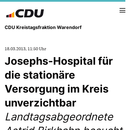
CDU Kreistagsfraktion Warendorf
18.03.2013, 11:50 Uhr
Josephs-Hospital für
die stationäre
PRESSE U. NEUIGKEITEN
REDEN UND ANTRÄGE
Versorgung im Kreis
unverzichtbar
FRAKTIONSVORSTAND
MITGLIEDER DER CDU-FRAKTION
Landtagsabgeordnete
AUSSCHUSS FÜR KINDER, JUGENDLICHE UND FAMILIEN